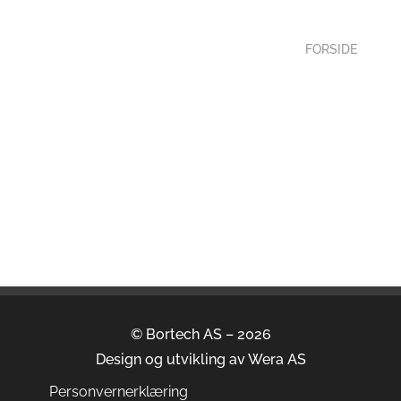
FORSIDE
© Bortech AS – 2026
Design og utvikling av
Wera AS
Personvernerklæring