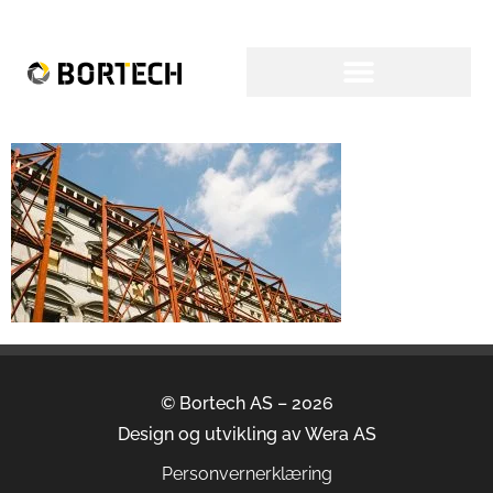
© Bortech AS – 2026
Design og utvikling av
Wera AS
Personvernerklæring