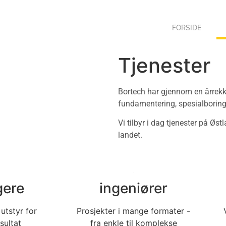
FORSIDE
Tjenester
Bortech har gjennom en årrekk
fundamentering, spesialborin
Vi tilbyr i dag tjenester på Ø
landet.
gere
ingeniører
tstyr for
Prosjekter i mange formater -
sultat
fra enkle til komplekse