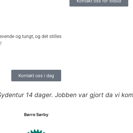
Kontakt oss for tilbud
evende og tungt, og det stilles
!
Kontakt oss i dag
 Sydentur 14 dager. Jobben var gjort da vi kom 
Børre Sørby