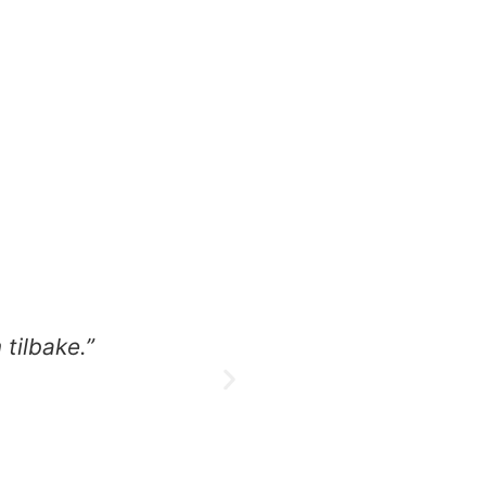
tilbake.”
"Utrolig profes